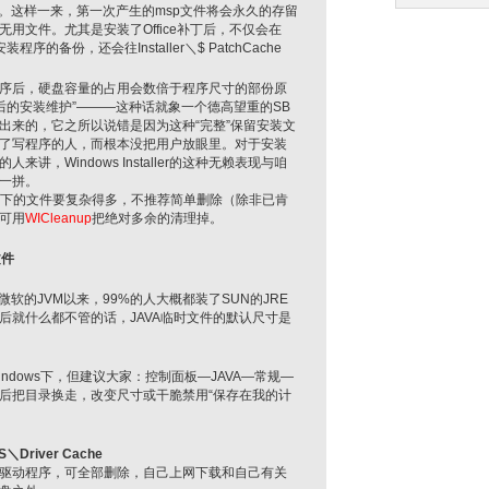
件。这样一来，第一次产生的msp文件将会永久的存留
用文件。尤其是安装了Office补丁后，不仅会在
安装程序的备份，还会往Installer＼$ PatchCache
后，硬盘容量的占用会数倍于程序尺寸的部份原
日后的安装维护”———这种话就象一个德高望重的SB
出来的，它之所以说错是因为这种“完整”保留安装文
了写程序的人，而根本没把用户放眼里。对于安装
的人来讲，Windows Installer的这种无赖表现与咱
一拼。
aller下的文件要复杂得多，不推荐简单删除（除非已肯
可用
WICleanup
把绝对多余的清理掉。
文件
的JVM以来，99%的人大概都装了SUN的JRE
后就什么都不管的话，JAVA临时文件的默认尺寸是
dows下，但建议大家：控制面板—JAVA—常规—
置然后把目录换走，改变尺寸或干脆禁用“保存在我的计
＼Driver Cache
驱动程序，可全部删除，自己上网下载和自己有关