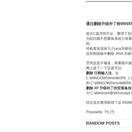
通过删除升级补丁给WINX
前次C盘空间不足，整理了后
为此问题不想重装系统只有看
间。
经检查发现有几个java升级
在控制面板中删除 JAVA 升
空间还是不够多，再看能不能
网上差了一下还真可以。
删除 日韩输入法
。在
C:\WINDOWS\ime\IMJP8_1
和 C:\WINDOWS\ime\IMK
删除 XP 升级补丁的安装备
为 C:\Windows\$NtUnin
经过这次整理获得了近 600
Popularity: 7%
[
?
]
RANDOM POSTS