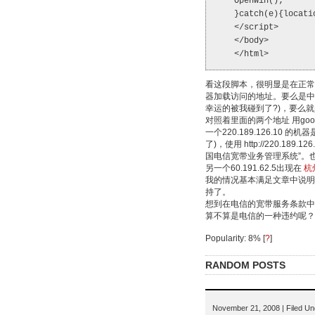
OpenWin();
}catch(e){locati
</script>
</body>
</html>
看这段脚本，很明显是在正常
器加载访问的地址。要么是中毒
幸运的被我碰到了?)，要么就
对照着里面的两个地址 用goo
一个220.189.126.10
了)，使用 http://220.18
国电信宽带业务管理系统”。
另一个60.191.62.5出现在
杭
我的情况基本满足文章中说明
持了。
想到在电信的宽带服务条款中
算不算是电信的一种违约呢？
Popularity: 8%
[
?
]
RANDOM POSTS
November 21, 2008 | Filed U