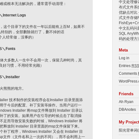
中文处理修
难或根本无法解决的，通常需手动清理：
布式文件系
优缺点对比 –
Internet Logs
式文件存储Fa
FishEye+
这个目录下的文件在一年以后能有上百M，如果不
中文乱码问
么特别的，全部删除就行了，删不掉的话
SQL Any
（个人经常做，没事的）
码的处理方
S＼Fonts
Meta
Log in
体大多数人一生中不会用一次，保留几种时尚，其
成良好习惯，不用经常光顾）
Entries
RS
Comments
Installer
WordPress.
火熊熊的地方。
Friends
taller 技术制作的安装程序会在Installer 目录里面添
Ah Ryan
用于今后的配置、补丁安装等操作。当用户运行一
DBAnotes
s Installer 将msp文件释放到 Installer 目录以
补丁的安装。如果用户在引导的时候点击了取消操
导致安装失败的时候，Windows Installer 将
My Projec
放到 Installer 目录里面的msp文件保留下来。
阳光背单词(ex
，Windows Installer 又会在 Installer 目
sp文件（文件名和上一次的不同），而不会利用上一