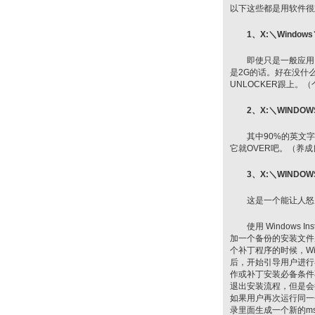
以下这些都是用软件很
1、X:＼Windows＼
即使只是一般应用，
是2G的话。好在没什
UNLOCKER跟上。
2、X:＼WINDOW
其中90%的英文字
它就OVER吧。（养
3、X:＼WINDOWS＼
这是一个能让人怒
使用 Windows Ins
加一个备份的安装文件
个补丁程序的时候，Window
后，开始引导用户进行
作或补丁安装必备条件不足而
退出安装流程，但是会把释
如果用户再次运行同一个补丁程序
录里面生成一个新的m