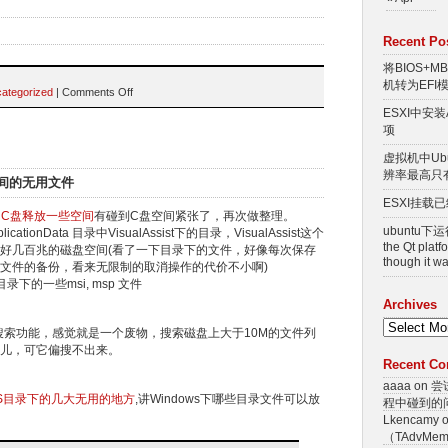
Recent Po
将BIOS+M
机转为EFI
ategorized
|
Comments Off
ESXI中安
项
虚拟机中Ub
辨率最高只有
间的无用文件
ESXI挂载
的C盘释放一些空间
有碰到C盘空间紧张了，再次做整理。
ubuntu下运行
pplicationData 目录中VisualAssist下的目录，VisualAssist这个
the Qt platf
好几百兆的磁盘空间(看了一下目录下的文件，好像每次保存
though it
文件的备份，看来无限制的取消操作的代价不小啊)
ler 目录下的一些msi, msp 文件
Archives
搜索功能，感觉就是一个废物，搜索磁盘上大于10M的文件列
那儿，可它偏搜不出来。
Recent C
aaaa
on
尝
WS目录下的几大无用的地方
,讲Windows下哪些目录文件可以放
程中碰到的
Lkencamy 
（TAdvMe