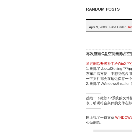
RANDOM POSTS
April 9, 2009 | Filed Under
Unc
再次整理C盘空间删除占空
通过删除升级补丁给WinXP
1. 删除了 /LocalSetting 下A
东东用着方便，不想竟然占用
一下文件都会在这边保存一个
2. 删除了 /Windows/Insal
————-
感慨一下微软XP系统的文件
表，明明符合条件的文件在
————-
网上找了一篇文章
WINDO
心做删除。