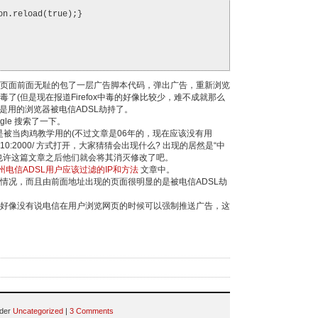
on.reload(true);}
页面前面无耻的包了一层广告脚本代码，弹出广告，重新浏览
了(但是现在报道Firefox中毒的好像比较少，难不成就那么
是用的浏览器被电信ADSL劫持了。
gle 搜索了一下。
 的机器是被当肉鸡教学用的(不过文章是06年的，现在应该没有用
9.126.10:2000/ 方式打开，大家猜猜会出现什么? 出现的居然是“中
也许这篇文章之后他们就会将其消灭修改了吧。
州电信ADSL用户应该过滤的IP和方法
文章中。
情况，而且由前面地址出现的页面很明显的是被电信ADSL劫
好像没有说电信在用户浏览网页的时候可以强制推送广告，这
nder
Uncategorized
|
3 Comments