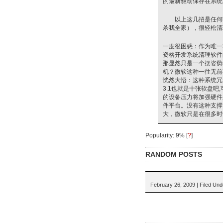
的最新驱动保存在系统
以上这几招是任何时
杀我全家），很轻松清
一度很困惑：作为唯一
资格开发系统清理软件
那显然只是一个摆姿势
机？微软这种一往无前
恍然大悟：这种系统冗
3.1也就是十张软盘吧,
的设备压力将加强硬件
件平台。没有这种支撑
大，微软只是在很多时
Popularity: 9%
[
?
]
RANDOM POSTS
February 26, 2009 | Filed Un