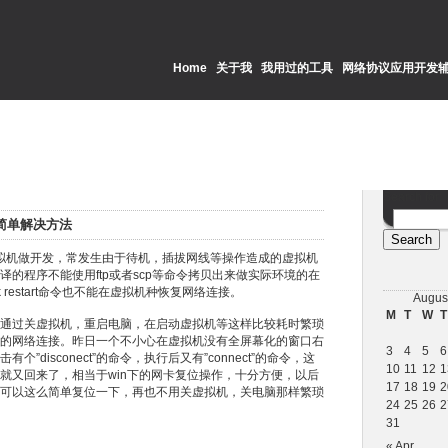
Home
关于我
我用过的工具
网络协议应用开发
Search for:
简单解决方法
拟机做开发，常发生由于待机，插拔网线等操作造成的虚拟机
的程序不能使用ftp或者scp等命令拷贝出来做实际环境的在
ork restart命令也不能在虚拟机种恢复网络连接。
Augus
M
T
W
T
通过关虚拟机，重启电脑，在启动虚拟机等这样比较耗时繁琐
的网络连接。昨日一个不小心在虚拟机没有全屏幕化的窗口右
3
4
5
6
”disconect”的命令，执行后又有”connect”的命令，这
10
11
12
1
就又回来了，相当于win下的网卡复位操作，十分方便，以后
17
18
19
2
可以这么简单复位一下，再也不用关虚拟机，关电脑那样繁琐
24
25
26
2
31
« Apr