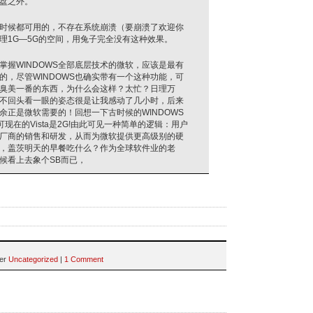
盘之外。
候都可用的，不存在系统崩溃（要崩溃了欢迎你
理1G—5G的空间，用兔子完全没有这种效果。
掌握WINDOWS全部底层技术的微软，应该是最有
的，尽管WINDOWS也确实带有一个这种功能，可
臭美一番的东西，为什么会这样？太忙？日理万
不回头看一眼的姿态很是让我感动了几小时，后来
余正是微软需要的！回想一下古时候的WINDOWS
可现在的Vista是2G!由此可见一种简单的逻辑：用户
厂商的销售和研发，从而为微软提供更高级别的硬
，盖茨明天的早餐吃什么？作为全球软件业的老
候看上去象个SB而已，
der
Uncategorized
|
1 Comment