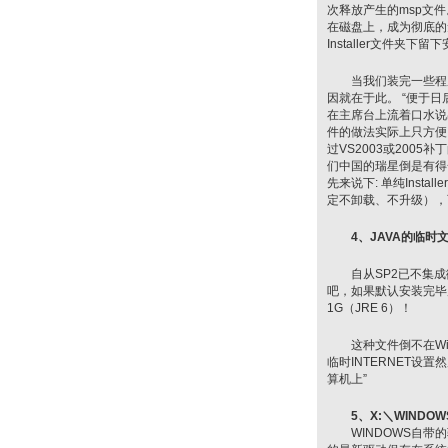
次释放产生的msp文
在磁盘上，成为彻底的无
Installer文件夹下留下
当我们装完一些程序
因就在于此。 “便于
在主席台上流着口水说
件的做法实际上只方便
过VS2003或2005补丁
们中国的瑞星倒是有得
先来说下: 单纯Inst
定不卸载、不升级），
4、JAVA的临时
自从SP2已不集成微软
吧，如果默认安装完毕
1G（JRE 6）！
这种文件倒不在Win
临时INTERNET设
算机上”
5、X:＼WINDOWS
WINDOWS自带的