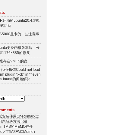
sts
BR启动的ubuntu20.4虚拟
模式启动
装A5000显卡的一些注意事
untu更换内核版本后，分
1176×885的修复
已经存在VMFS的盘
p4v报错Could not load
orm plugin “xcb” in “” even
 was found的问题解决
omments
试安装使用Checkmarx过
问题解决方法记录
on
TMS的MEMO控件
mo／TTMSFMXMemo）