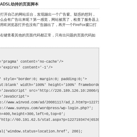
ADSL劫持的页面脚本
览器，打开自己的网站后台，发现蹦出一个广告窗。疑惑的想到，
么会有广告出来呢？第一感觉，网站被黑了，检查了服务器上
IE浏览器打开也没有广告蹦出了，再开一个FireFox窗口打
右键查看其他的页面代码都正常，只有出问题的页面代码如
='pragma' content='no-cache'/>
='expires' content='-1'/>
' style='border:0; margin:0; padding:0;'>
ut:blank' width='100%' height='100%' frameborder='0'></iframe>
='JavaScript' src='http://220.189.126.10:2000/pushweb/open.js'><
='JavaScript'>
p://www.winvod.com/ad/20081117/ad_2.htm?p=1227193474|6539588|62|
p://www.sunnyu.com/wordpress/wp-login.php?';
h=400,height=300,left=0,top=0';
'http://60.191.62.5/stat.aspx?p=1227193474|6539588|62|63|0|0';
al('window.status=location.href', 200);