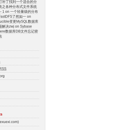
订补丁
找到一个适合的分
统之各种分布式文件系统
 1
on
一个轻量级的分布
stDFS
了然如一
on
Crucible变更MySQL数据库
题解决
zwj on
Sybase
Where数据库DB文件忘记密
法
S
RSS
org
ts
uexi.com)