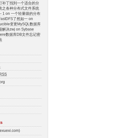
订补丁
找到一个适合的分
统之各种分布式文件系统
 1
on
一个轻量级的分布
stDFS
了然如一
on
Crucible变更MySQL数据库
题解决
zwj on
Sybase
Where数据库DB文件忘记密
法
S
RSS
org
ts
uexi.com)