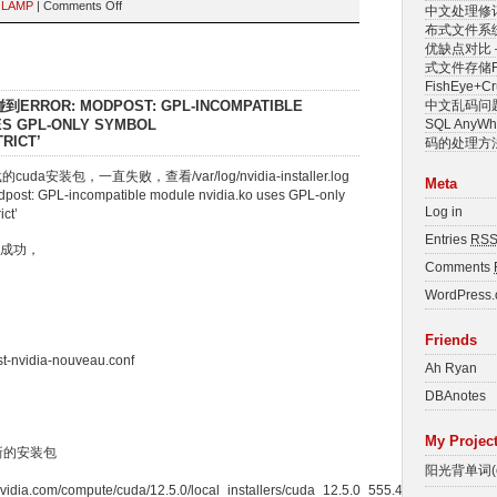
r
LAMP
|
Comments Off
中文处理修
布式文件系
优缺点对比 –
式文件存储Fa
FishEye+
碰到ERROR: MODPOST: GPL-INCOMPATIBLE
中文乱码问
ES GPL-ONLY SYMBOL
SQL Any
RICT’
码的处理方
uda安装包，一直失败，查看/var/log/nvidia-installer.log
Meta
 GPL-incompatible module nvidia.ko uses GPL-only
Log in
ct’
Entries
RS
成功，
Comments
WordPress.
Friends
t-nvidia-nouveau.conf
Ah Ryan
DBAnotes
My Projec
新的安装包
阳光背单词(ex
nvidia.com/compute/cuda/12.5.0/local_installers/cuda_12.5.0_555.42.02_linux.run