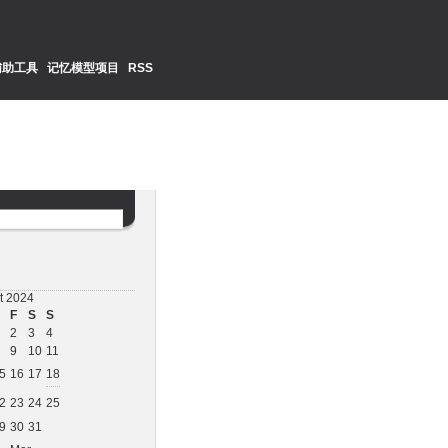
辅助工具
记忆模型项目
RSS
t 2024
F
S
S
nd.

einstalling the application may fix this problem.

2
3
4
9
10
11
5
16
17
18
2
23
24
25
9
30
31