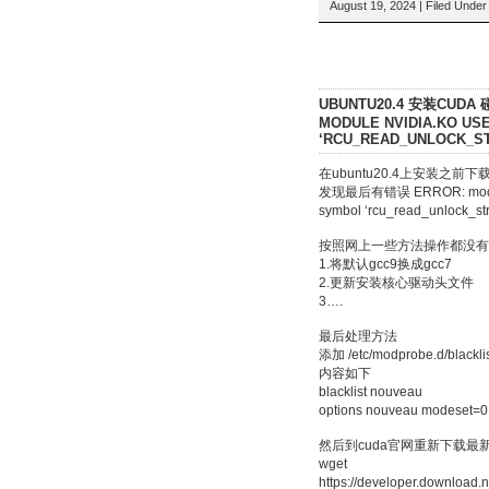
August 19, 2024 | Filed Unde
UBUNTU20.4 安装CUDA 
MODULE NVIDIA.KO US
‘RCU_READ_UNLOCK_ST
在ubuntu20.4上安装之前下载的c
发现最后有错误 ERROR: modpost:
symbol ‘rcu_read_unlock_stri
按照网上一些方法操作都没有
1.将默认gcc9换成gcc7
2.更新安装核心驱动头文件
3….
最后处理方法
添加 /etc/modprobe.d/blacklis
内容如下
blacklist nouveau
options nouveau modeset=0
然后到cuda官网重新下载最
wget
https://developer.download.