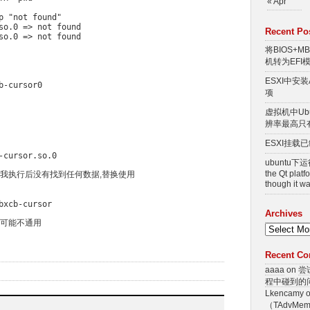
« Apr
p "not found"

Recent Po
将BIOS+M
机转为EFI
ESXI中安
项
虚拟机中Ub
辨率最高只有
ESXI挂载
ubuntu下运行
the Qt platf
我执行后没有找到任何数据,替换使用
though it
Archives
可能不通用
Recent C
aaaa
on
尝
程中碰到的
Lkencamy 
（TAdvMe