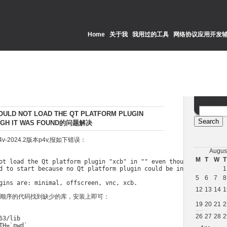
Home
关于我
我用过的工具
网络协议应用开发
Search for:
D NOT LOAD THE QT PLATFORM PLUGIN
HOUGH IT WAS FOUND的问题解决
4v-2024.2版本p4v,报如下错误：
Augus
M
T
W
T
ot load the Qt platform plugin "xcb" in "" even though it was fou
d to start because no Qt platform plugin could be initialized. R
1
5
6
7
8
12
13
14
1
顺序的代码找到缺少的库，安装上即可：
19
20
21
2
26
27
28
2
3/lib

H=`pwd`
