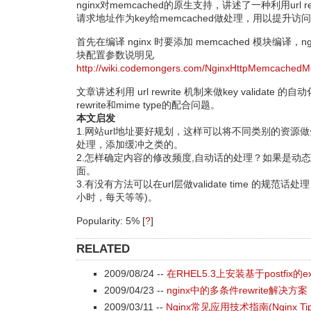
nginx对memcached的原生支持，讲述了一种利用url re
请求地址作为key给memcached做处理，用以提升访
首先在编译 nginx 时要添加 memcached 模块编译，ngin
块配置参数说明见
http://wiki.codemongers.com/NginxHttpMemcachedM
文章讲述利用 url rewrite 机制来做key validate 
rewrite和mime type的配合问题。
本文启发
1.网站url地址要好规划，这样可以将不同类别的资源
处理，添加缓冲之类的。
2.怎样确定内容的修改频度,自动话的处理？如果是动
面。
3.有没有方法可以在url层做validate time 的规
小时，每天等等)。
Popularity: 5%
[
?
]
RELATED
2009/08/24 --
在RHEL5.3上安装基于postfix的ex
2009/04/23 --
nginx中的多条件rewrite解决方案 (
2009/03/11 --
Nginx常见应用技术指南(Nginx Tips