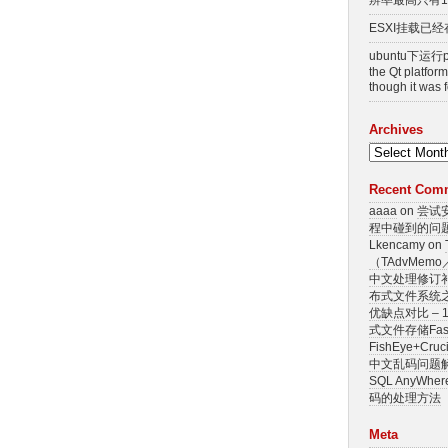
辨率最高只有11
ESXI挂载已经
ubuntu下运行p4
the Qt platform
though it w
Archives
Recent Com
aaaa
on
尝试安
程中碰到的问
Lkencamy on
（TAdvMemo
中文处理修订
布式文件系统
优缺点对比 – 
式文件存储Fas
FishEye+Cr
中文乱码问题
SQL AnyW
码的处理方法
Meta