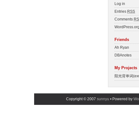
Log in
Entries
RSS
Comments
RS
WordPress.or
Friends
Ah Ryan
DBAnotes
My Projects
阳光背单词(exue
Copyright © 2007
sunnyu
• Powered by
Wo