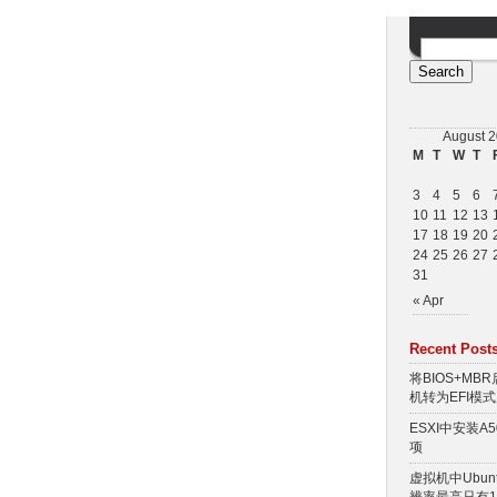
Search for:
August 
M
T
W
T
3
4
5
6
10
11
12
13
17
18
19
20
24
25
26
27
31
« Apr
Recent Post
将BIOS+MBR
机转为EFI模
ESXI中安装A
项
虚拟机中Ubu