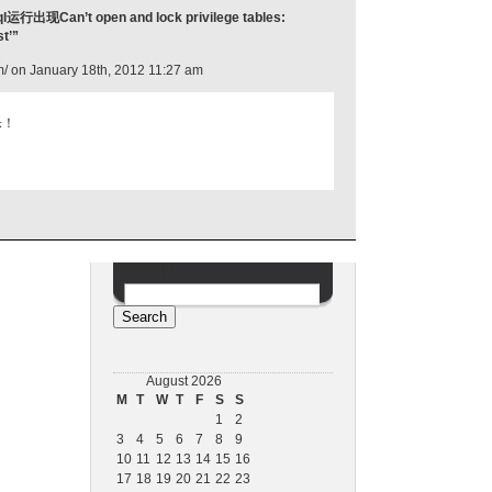
l运行出现Can’t open and lock privilege tables:
st’”
m/ on January 18th, 2012 11:27 am
乐！
Search for:
August 2026
M
T
W
T
F
S
S
1
2
3
4
5
6
7
8
9
10
11
12
13
14
15
16
17
18
19
20
21
22
23