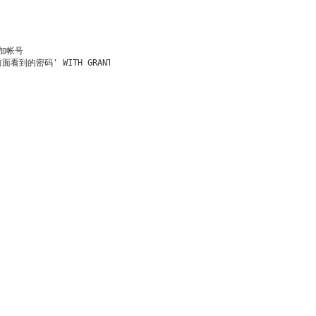
加帐号

 '前面看到的密码' WITH GRANT OPTION;
