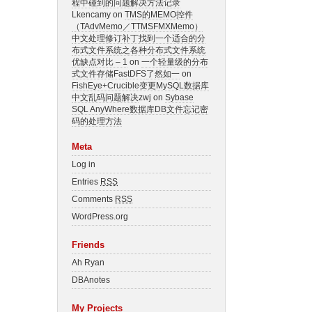
程中碰到的问题解决方法记录
Lkencamy on
TMS的MEMO控件
（TAdvMemo／TTMSFMXMemo）
中文处理修订补丁
找到一个适合的分
布式文件系统之各种分布式文件系统
优缺点对比 – 1
on
一个轻量级的分布
式文件存储FastDFS
了然如一
on
FishEye+Crucible变更MySQL数据库
中文乱码问题解决
zwj on
Sybase
SQL AnyWhere数据库DB文件忘记密
码的处理方法
Meta
Log in
Entries
RSS
Comments
RSS
WordPress.org
Friends
Ah Ryan
DBAnotes
My Projects