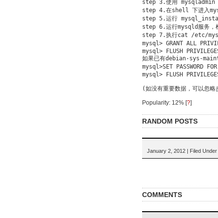
step 3.使用 mysqladmin
step 4.在shell 下进入m
step 5.运行 mysql_ins
step 6.运行mysqld
step 7.执行cat /etc/
mysql> GRANT ALL PRIV
mysql> FLUSH PRIVILEGES
如果已有debian-sys-
mysql>SET PASSWORD FO
mysql> FLUSH PRIVILEGES
(如没有重要数据，可以忽略步
Popularity: 12%
[
?
]
RANDOM POSTS
January 2, 2012 | Filed Unde
COMMENTS