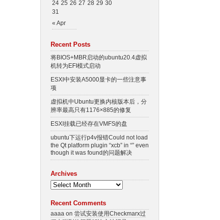
24
25
26
27
28
29
30
31
« Apr
Recent Posts
将BIOS+MBR启动的ubuntu20.4虚拟
机转为EFI模式启动
ESXI中安装A5000显卡的一些注意事
项
虚拟机中Ubuntu更换内核版本后，分
辨率最高只有1176×885的修复
ESXI挂载已经存在VMFS的盘
ubuntu下运行p4v报错Could not load
the Qt platform plugin “xcb” in “” even
though it was found的问题解决
Archives
Recent Comments
aaaa
on
尝试安装使用Checkmarx过