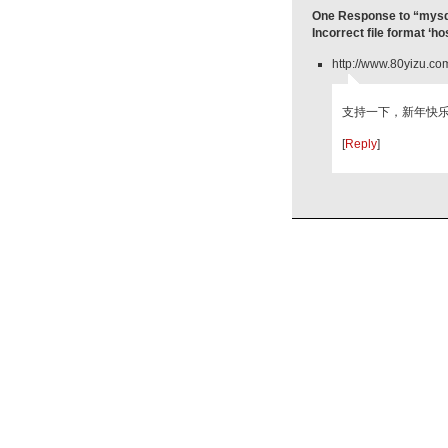
One Response to “mysq
Incorrect file format ‘ho
http://www.80yizu.co
支持一下，新年快
[
Reply
]