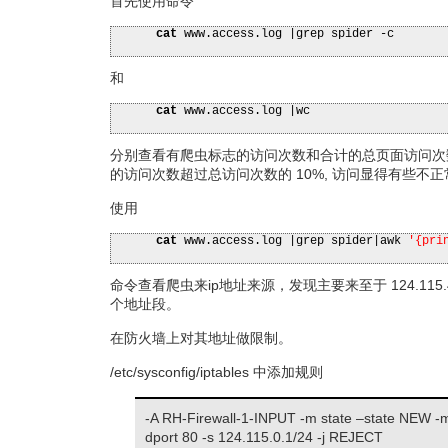
首先使用命令
cat
www.access.log
|
grep spider -c
和
cat
www.access.log
|
wc
分别查看有爬虫标志的访问次数和合计的总页面访问次
的访问次数超过总访问次数的 10%, 访问显得有些不正
使用
cat
www.access.log
|
grep spider
|
awk
'{pri
命令查看爬虫来ip地址来源，发现主要来至于 124.115.4.*和
个地址段。
在防火墙上对其地址做限制。
/etc/sysconfig/iptables 中添加规则
-A RH-Firewall-1-INPUT -m state –state NEW -m 
dport 80 -s 124.115.0.1/24 -j REJECT