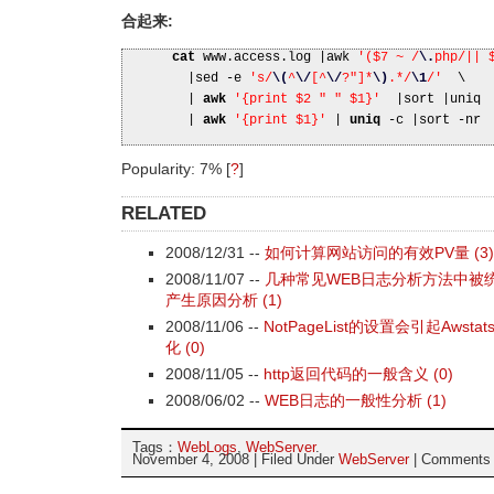
合起来:
cat
www.access.log
|
awk
'($7 ~ /
\.
php/|| 
|
sed -e
's/
\(
^
\/
[^
\/
?"]*
\)
.*/
\1
/'
\
|
awk
'{print $2 " " $1}'
|
sort
|
uniq
|
awk
'{print $1}'
|
uniq
-c
|
sort -nr
Popularity: 7%
[
?
]
RELATED
2008/12/31 --
如何计算网站访问的有效PV量 (3)
2008/11/07 --
几种常见WEB日志分析方法中被
产生原因分析 (1)
2008/11/06 --
NotPageList的设置会引起Aws
化 (0)
2008/11/05 --
http返回代码的一般含义 (0)
2008/06/02 --
WEB日志的一般性分析 (1)
Tags：
WebLogs
,
WebServer
.
November 4, 2008 | Filed Under
WebServer
|
Comments 