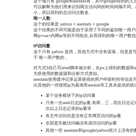
这个项只有 google和awstas有，其中google得到的人
可以解释为他们用来识别两次访问间的时间间隔不同。go
小，所以得到的总访问次数多。
唯一人数
:
这个的结果是 yahoo < awstats < google
这个结果的不同可能是由于采用了不同的鉴别唯一用户
网ip+ua+内网ip等的不同组合,从而得到的唯一用户数
IP访问量
这个只有 yahoo 提供，其他方式中没有该项，但是是可
于 唯一用户数的 。
对方式3自己写shell脚本做分析，在pv上得到的数据和a
为所使用的数据源和分析方式类似。
awstats使用缓冲记录运算获得的用户停留时间等信
出其他的一些按照ip为基准而awstat等工具未提供的
某个业务模块下的ip访问量
只有一次web日志的ip量,有两，三，四次日志记录的
次以上日志记录的ip量等
有文件访问但是没有正常网页访问的ip量
全部是失败访问确没有成功访问的ip量
其他一些 awstats和google/yahoo统计上没有