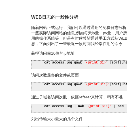
WEB日志的一般性分析
随着网站正式运行，我们可以通过通用的免费日志分析
一些实际访问网站的信息,例如每天ip量，pv量，用户
用的操作系统等，但是有时候希望通过手工方式从WE
息，下面列出了一些最近一段时间我经常在用的命令
获得访问前10位的ip地址
cat
access.log
|
gawk
'{print $1}'
|
sort
|
un
访问次数最多的文件或页面
cat
access.log
|
gawk
'{print $11}'
|
sort
|
un
通过子域名访问次数，依据referer来计算，稍有不准
cat
access.log
|
awk
'{print $11}'
|
sed
列出传输大小最大的几个文件