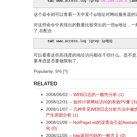
cat
www.access.log
|
grep
60.190
.128
.6
|
aw
这个命令则可以查看一天中某个ip地址对网站服务器的
对这些命令中表现出的数量比较突出的一些ip地址，一
了,在配合
cat
www.access.log
|
grep ip地址
可以看看这些高强度的地址访问都在干些什么。是不是
要考虑是否要做限制了。
Popularity: 5%
[
?
]
RELATED
2008/06/02 --
WEB日志的一般性分析 (1)
2008/12/31 --
如何计算网站访问的有效PV量 (3)
2008/11/07 --
几种常见WEB日志分析方法中被
产生原因分析 (1)
2008/11/06 --
NotPageList的设置会引起Aws
化 (0)
2008/11/05 --
http返回代码的一般含义 (0)