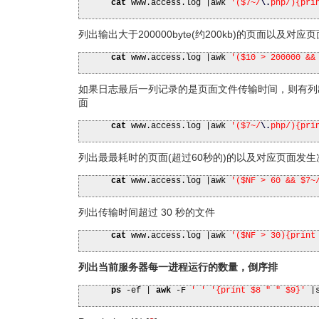
cat
www.access.log
|
awk
'($7~/
\.
php/){pri
列出输出大于200000byte(约200kb)的页面以及对
cat
www.access.log
|
awk
'($10 > 200000 &&
如果日志最后一列记录的是页面文件传输时间，则有列
面
cat
www.access.log
|
awk
'($7~/
\.
php/){pri
列出最最耗时的页面(超过60秒的)的以及对应页面发生
cat
www.access.log
|
awk
'($NF > 60 && $7~
列出传输时间超过 30 秒的文件
cat
www.access.log
|
awk
'($NF > 30){print
列出当前服务器每一进程运行的数量，倒序排
ps
-ef
|
awk
-F
' '
'{print $8 " " $9}'
|