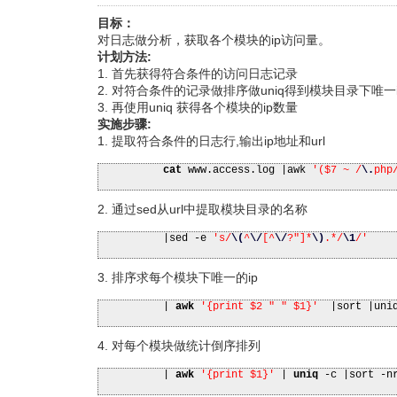
目标：
对日志做分析，获取各个模块的ip访问量。
计划方法:
1. 首先获得符合条件的访问日志记录
2. 对符合条件的记录做排序做uniq得到模块目录下唯一
3. 再使用uniq 获得各个模块的ip数量
实施步骤:
1. 提取符合条件的日志行,输出ip地址和url
cat
www.access.log
|
awk
'($7 ~ /
\.
php
2. 通过sed从url中提取模块目录的名称
|
sed -e
's/
\(
^
\/
[^
\/
?"]*
\)
.*/
\1
/'
3. 排序求每个模块下唯一的ip
|
awk
'{print $2 " " $1}'
|
sort
|
uni
4. 对每个模块做统计倒序排列
|
awk
'{print $1}'
|
uniq
-c
|
sort -n