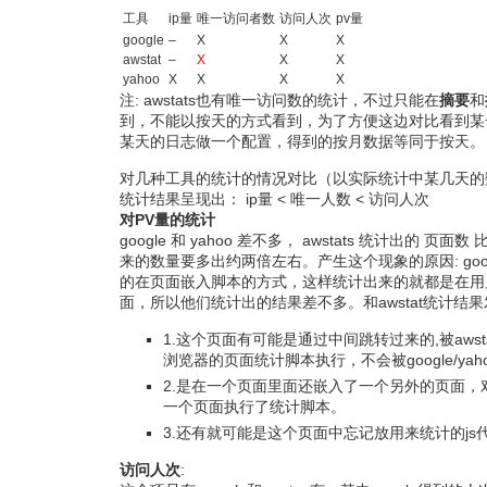
工具
ip量
唯一访问者数
访问人次
pv量
google
–
X
X
X
awstat
–
X
X
X
yahoo
X
X
X
X
注: awstats也有唯一访问数的统计，不过只能在
摘要
和
到，不能以按天的方式看到，为了方便这边对比看到某
某天的日志做一个配置，得到的按月数据等同于按天。
对几种工具的统计的情况对比（以实际统计中某几天的
统计结果呈现出： ip量 < 唯一人数 < 访问人次
对PV量的统计
google 和 yahoo 差不多， awstats 统计出的 页面数 
来的数量要多出约两倍左右。产生这个现象的原因: goog
的在页面嵌入脚本的方式，这样统计出来的就都是在用
面，所以他们统计出的结果差不多。和awstat统计结
1.这个页面有可能是通过中间跳转过来的,被awst
浏览器的页面统计脚本执行，不会被google/yah
2.是在一个页面里面还嵌入了一个另外的页面，对goo
一个页面执行了统计脚本。
3.还有就可能是这个页面中忘记放用来统计的js
访问人次
: