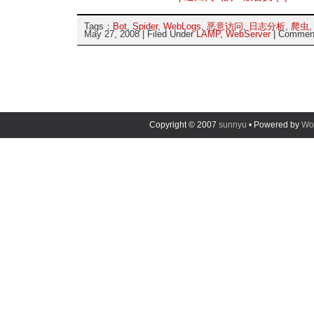
Tags：
Bot
,
Spider
,
WebLogs
,
恶意访问
,
日志分析
,
爬虫
May 27, 2008 | Filed Under
LAMP
,
WebServer
|
Comment
Copyright © 2007
sunnyu
• Powered by
Wo