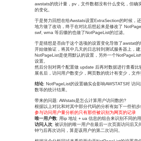
awstats的统计量，pv，文件数都没有什么变化，但
的变化。
于是努力回想在给Awstats设置ExtraSection的时候，
地方做了改动，终于在对比后想起来是修改了 NotPageLis
swf, wma 等后缀的也做了NotPageList的过滤。
于是猜想是否由于这个选项的设置变化导致了awstat
开始做验证，将其中几天的日志转到测试服务器上，建
NotPageList是使用默认的设置，另外一个NotPage
设置。
然后分别对两个配置做 update 后再对数据进行查看
展名后，访问用户数变少，网页数的统计有变少，文件
结论
: NotPageList的设置确实会影响AWSTATS对
数等的统计结果。
带来的问题: AWstats是怎么计算用户访问数的?
根据以上对比和对其中部分代码的分析有如下一些初步
参与访问用户量分析的只有那些被识别为网页的记录
唯一用户数
: 用ip 地址 + ua 信息的组合来识别不同
访问人次
: 被识别的唯一用户在最后一次页面访问后又
钟?)后再次访问，算是该用户的第二次访问。