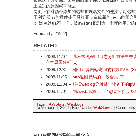
根据这个分析回过来看前面由于NotPageList的设置
上差别的原因就可能是：
网页上有对额外添加的这些扩展名文件的连接，对这些
于浏览器ua的插件或工具打开，造成新的ip+ua的组
ip+浏览器ua不一样，被awstats识别为一个新的用户
Popularity: 7%
[
?
]
RELATED
2008/11/07 --
几种常见WEB日志分析方法中被
产生原因分析 (1)
2008/12/31 --
如何计算网站访问的有效PV量 (3)
2008/11/05 --
http返回代码的一般含义 (0)
2008/11/04 --
根据weblog分析某个业务下的ip访问
2008/11/01 --
为Awstats添加自己想要的扩展图表 
Tags：
AWStats
,
WebLogs
.
November 6, 2008 | Filed Under
WebServer
|
Comments 
HTTP返回代码的一般含义